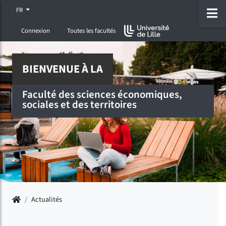
Accéder au menu principal
Accéder à la recherche
Accéder au pied de page
ermer menu
O
FR
Connexion
Toutes les facultés
BIENVENUE À LA
Faculté des sciences économiques,
sociales et des territoires
Accueil
/
Actualités