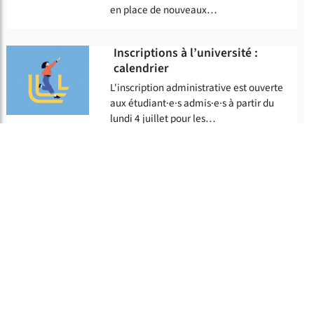
en place de nouveaux…
Inscriptions à l’université :
calendrier
L'inscription administrative est ouverte
aux étudiant·e·s admis·e·s à partir du
lundi 4 juillet pour les…
Job étudiants : la faculté recrute
pour septembre
Vous êtes étudiant·e· à la Faculté des
sciences économiques, sociales et des
territoires ? Vous souhaitez…
Cérémonie de remise des
diplômes 2022 : une première
édition réussie !