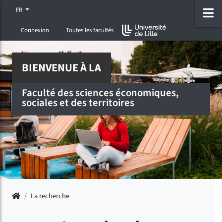
Accéder au menu principal
Accéder à la recherche
Accéder au pied de page
ermer menu
O
FR
Connexion
Toutes les facultés
BIENVENUE À LA
Faculté des sciences économiques,
sociales et des territoires
Accueil
/
La recherche