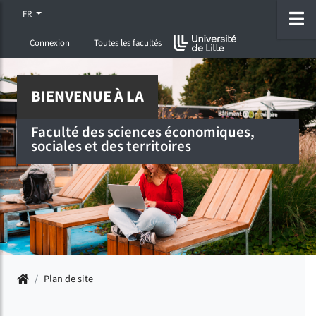
Accéder au menu principal
Accéder à la recherche
Accéder au pied de page
ermer menu
O
FR
Connexion
Toutes les facultés
BIENVENUE À LA
Faculté des sciences économiques,
sociales et des territoires
Accueil
/
Plan de site