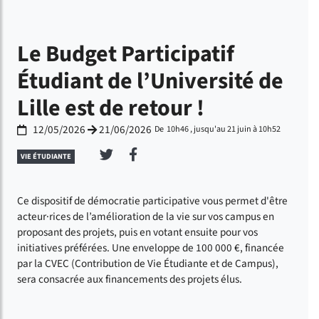
Le Budget Participatif
Étudiant de l’Université de
Lille est de retour !
12/05/2026
21/06/2026
De 10h46 , jusqu'au 21 juin à 10h52
Du
au
Partager sur Twitter
Partager sur Facebook
VIE ÉTUDIANTE
Ce dispositif de démocratie participative vous permet d'être
acteur·rices de l’amélioration de la vie sur vos campus en
proposant des projets, puis en votant ensuite pour vos
initiatives préférées. Une enveloppe de 100 000 €, financée
par la CVEC (Contribution de Vie Étudiante et de Campus),
sera consacrée aux financements des projets élus.